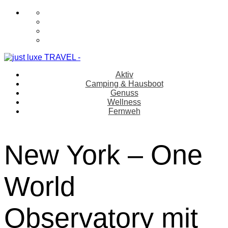
Aktiv
Camping & Hausboot
Genuss
Wellness
Fernweh
New York – One
World
Observatory mit