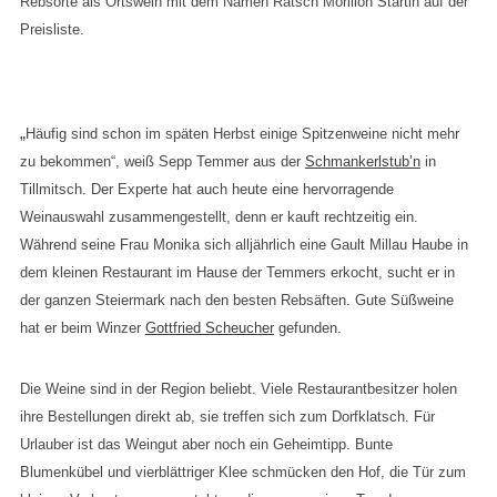
Rebsorte als Ortswein mit dem Namen Ratsch Morillon Startin auf der
Preisliste.
„
Häufig sind schon im späten Herbst einige Spitzenweine nicht mehr
zu bekommen“, weiß Sepp Temmer aus der
Schmankerlstub’n
in
Tillmitsch. Der Experte hat auch heute eine hervorragende
Weinauswahl zusammengestellt, denn er kauft rechtzeitig ein.
Während seine Frau Monika sich alljährlich eine Gault Millau Haube in
dem kleinen Restaurant im Hause der Temmers erkocht, sucht er in
der ganzen Steiermark nach den besten Rebsäften. Gute Süßweine
hat er beim Winzer
Gottfried Scheucher
gefunden.
Die Weine sind in der Region beliebt. Viele Restaurantbesitzer holen
ihre Bestellungen direkt ab, sie treffen sich zum Dorfklatsch. Für
Urlauber ist das Weingut aber noch ein Geheimtipp. Bunte
Blumenkübel und vierblättriger Klee schmücken den Hof, die Tür zum