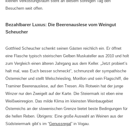
kleinen Verkostungsraum steht an diesem sonnigen Tag den
Besuchern weit offen.
Bezahlbarer Luxus: Die Beerenauslese vom Weingut
Scheucher
Gottfried Scheucher schenkt seinen Gästen reichlich ein. Er öffnet
eine Flasche typisch steirischen Gelben Muskateller aus 2010 und holt
zum Vergleich einen älteren Jahrgang aus dem Keller. „Jetzt probiert’s
halt mal, was Euch besser schmeckt“, schmunzelt der sympathische
Österreicher und stellt Welschriesling, Morillon und sein Flagschiff, die
Traminer Beerenauslese, auf den Tresen. Als Rotwein hat der junge
Winzer nur den Zweigelt auf der Karte. Die Steiermark ist eben eine
Weißweinregion. Das milde Klima im kleinsten Weinbaugebiet
Österreichs an der slowenischen Grenze bietet beste Bedingungen für
die hellen Reben. Übrigens: Eine große Auswahl an Weinen aus der
Südsteiermark gibt’s im “
Genussregal
” in Vogau.