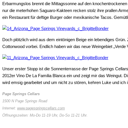
Erbarmungslos brennt die Mittagssonne auf den knochentrockenen Boden, kein Lüftchen weht an diesem heißen Tag. Die Dornenbüsche auf den umliegenden Hügeln machen einen trostlosen Eindruck,
nur die meterhohen Saguaro-Kakteen recken stolz ihre prallen Arme
ein Restaurant für deftige Burger oder mexikanische Tacos. Gemütl
Doch plötzlich wird aus dem eintönigen Beige ein lebendiges Grün
Cottonwood vorbei. Endlich haben wir das neue Weingebiet „Verde V
Unser erster Stopp ist die Sonnenterrasse der Page Springs Cellar
2012er Vino De La Familia Blanca ein und zeigt mir das Weingut. Di
wird emsig gearbeitet und um nicht zu stören, kehren Luke und ich i
Page Springs Cellars
1500 N Page Springs Road
Internet:
www.pagespringscellars.com
Öffnungszeiten: Mo-Do 11-19 Uhr, Do-So 11-21 Uhr.