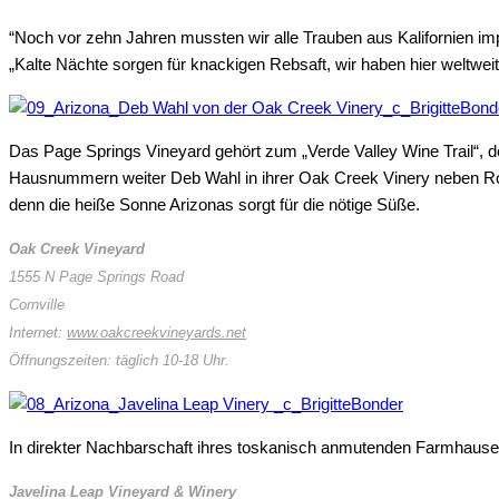
“Noch vor zehn Jahren mussten wir alle Trauben aus Kalifornien im
„Kalte Nächte sorgen für knackigen Rebsaft, wir haben hier weltwe
Das Page Springs Vineyard gehört zum „Verde Valley Wine Trail“, d
Hausnummern weiter Deb Wahl in ihrer Oak Creek Vinery neben Ro
denn die heiße Sonne Arizonas sorgt für die nötige Süße.
Oak Creek Vineyard
1555 N Page Springs Road
Cornville
Internet:
www.oakcreekvineyards.net
Öffnungszeiten: täglich 10-18 Uhr.
In direkter Nachbarschaft ihres toskanisch anmutenden Farmhause
Javelina Leap Vineyard & Winery