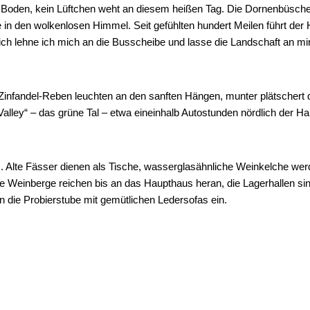
 in den wolkenlosen Himmel. Seit gefühlten hundert Meilen führt de
ich lehne ich mich an die Busscheibe und lasse die Landschaft an mir
. Zinfandel-Reben leuchten an den sanften Hängen, munter plätscher
alley“ – das grüne Tal – etwa eineinhalb Autostunden nördlich der Ha
s. Alte Fässer dienen als Tische, wasserglasähnliche Weinkelche wer
e Weinberge reichen bis an das Haupthaus heran, die Lagerhallen sind
n die Probierstube mit gemütlichen Ledersofas ein.