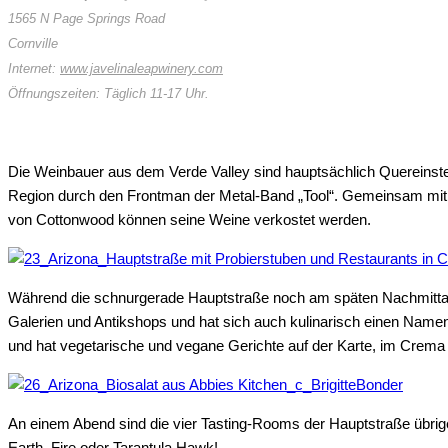
1565 N Page Springs Road
Cornville
Internet:
www.javelinaleapwinery.com
Öffnungszeiten: Täglich 11-17 Uhr.
Die Weinbauer aus dem Verde Valley sind hauptsächlich Quereinstei
Region durch den Frontman der Metal-Band „Tool“. Gemeinsam mit E
von Cottonwood können seine Weine verkostet werden.
Während die schnurgerade Hauptstraße noch am späten Nachmittag 
Galerien und Antikshops und hat sich auch kulinarisch einen Namen
und hat vegetarische und vegane Gerichte auf der Karte, im Crema 
An einem Abend sind die vier Tasting-Rooms der Hauptstraße übrige
Earth, Fire oder Tarantula Hawk!