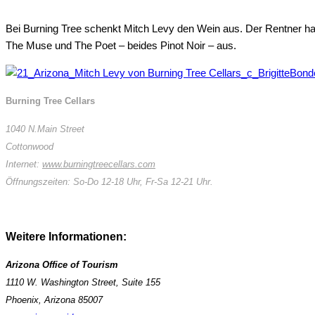
Bei Burning Tree schenkt Mitch Levy den Wein aus. Der Rentner h
The Muse und The Poet – beides Pinot Noir – aus.
Burning Tree Cellars
1040 N.Main Street
Cottonwood
Internet:
www.burningtreecellars.com
Öffnungszeiten: So-Do 12-18 Uhr, Fr-Sa 12-21 Uhr.
Weitere Informationen:
Arizona Office of Tourism
1110 W. Washington Street, Suite 155
Phoenix, Arizona 85007