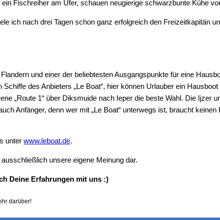
t ein Fischreiher am Ufer, schauen neugierige schwarzbunte Kühe vo
le ich nach drei Tagen schon ganz erfolgreich den Freizeitkapitän 
landern und einer der beliebtesten Ausgangspunkte für eine Hausbo
n Schiffe des Anbieters „Le Boat“, hier können Urlauber ein Hausbo
rene „Route 1“ über Diksmuide nach Ieper die beste Wahl. Die Ijzer un
uch Anfänger, denn wer mit „Le Boat“ unterwegs ist, braucht keinen
s unter
www.leboat.de
.
t ausschließlich unsere eigene Meinung dar.
h Deine Erfahrungen mit uns :)
ehr darüber!