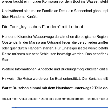
wieder taucht ein mutiger Kormoran vor dem Boot ins Wasser, steh
Und während sich meine Familie an Deck ein Sonnenbad gönnt, spie
über Flanderns Kanäle.
Die Tour „Idyllisches Flandern“ mit Le boat
Hunderte Kilometer Wasserwege durchziehen die belgische Region F
Oostende. In der Marina am Ortsrand liegen die verschieden große
oder quer durch Flandern starten. Für Einsteiger ist die wenig befah
Reise müssen nur acht Schleusen bewältigt werden. Das schaffen a
Start.
Weitere Informationen, Angebote und Buchungsmöglichkeiten gibt e
Hinweis: Die Reise wurde von Le Boat unterstützt. Der Bericht stell
Warst Du schon einmal mit dem Hausboot unterwegs? Teile doc
Hat Dir mein Artikel gefallen? Dann teile oder kommentiere ihn – ich freue mich s