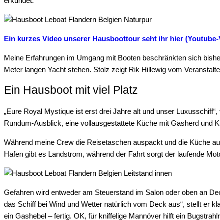
erkundet.
Ein kurzes Video unserer Hausboottour seht ihr hier (Youtube-
Meine Erfahrungen im Umgang mit Booten beschränkten sich bisher a
Meter langen Yacht stehen. Stolz zeigt Rik Hillewig vom Veranstalt
Ein Hausboot mit viel Platz
„Eure Royal Mystique ist erst drei Jahre alt und unser Luxusschiff
Rundum-Ausblick, eine vollausgestattete Küche mit Gasherd und K
Während meine Crew die Reisetaschen auspackt und die Küche auss
Hafen gibt es Landstrom, während der Fahrt sorgt der laufende Motor
Gefahren wird entweder am Steuerstand im Salon oder oben an Deck. E
das Schiff bei Wind und Wetter natürlich vom Deck aus“, stellt er kl
ein Gashebel – fertig. OK, für kniffelige Mannöver hilft ein Bugstr