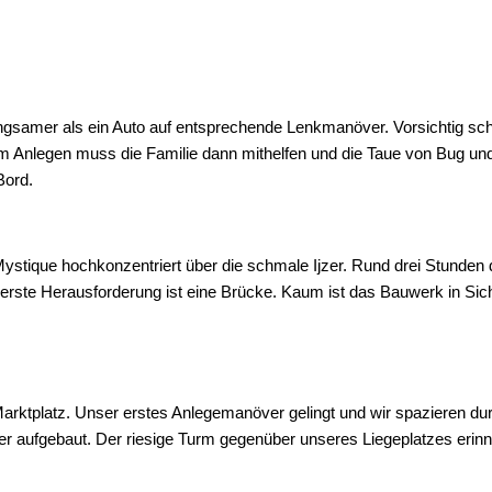
angsamer als ein Auto auf entsprechende Lenkmanöver. Vorsichtig sc
m Anlegen muss die Familie dann mithelfen und die Taue von Bug und
Bord.
ystique hochkonzentriert über die schmale Ijzer. Rund drei Stunden 
ste Herausforderung ist eine Brücke. Kaum ist das Bauwerk in Sichtw
rktplatz. Unser erstes Anlegemanöver gelingt und wir spazieren durc
der aufgebaut. Der riesige Turm gegenüber unseres Liegeplatzes erin