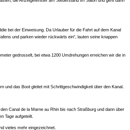
mkasten, die Anzeigefenster am Steuerstand im Salon und geht dann
die bei der Einweisung. Da Urlauber für die Fahrt auf dem Kanal
Hafens und parken wieder rückwärts ein“, lauten seine knappen
ometer gedrosselt, bei etwa 1200 Umdrehungen erreichen wir die in
 und das Boot gleitet mit Schrittgeschwindigkeit über den Kanal.
r den Canal de la Marne au Rhin bis nach Straßburg und dann über
n Tage aufgeteilt.
nd vieles mehr eingezeichnet.