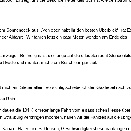
Hausboot. Er zeigt uns die Besonderheiten des Schiffs, wie den Stro
om Sonnendeck aus. „Von oben habt ihr den besten Überblick“, rät Ed
 der Abfahrt. „Wir fahren jetzt ein paar Meter, wenden am Ende des 
zeige. „Bei Vollgas ist die Tango auf die erlaubten acht Stundenkil
lärt Eddie und muntert mich zum Beschleunigen auf.
mich am Steuer allein. Vorsichtig schiebe ich den Gashebel nach vorn
en dauert die 104 Kilometer lange Fahrt vom elsässischen Hesse übe
Straßburg verbringen möchten, haben wir die Fahrzeit auf die übrige
die Kanäle, Häfen und Schleusen, Geschwindigkeitsbeschränkungen u