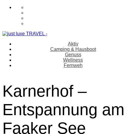
Aktiv
Camping & Hausboot
Genuss
Wellness
Fernweh
Karnerhof –
Entspannung am
Faaker See