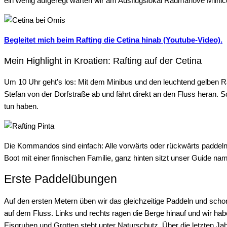
ein wenig aufgeregt warten wir am Ausflugslokal Radmanove Mlinic
Begleitet mich beim Rafting die Cetina hinab (Youtube-Video).
Mein Highlight in Kroatien: Rafting auf der Cetina
Um 10 Uhr geht’s los: Mit dem Minibus und den leuchtend gelben Ra
Stefan von der Dorfstraße ab und fährt direkt an den Fluss heran.
tun haben.
Die Kommandos sind einfach: Alle vorwärts oder rückwärts paddeln, 
Boot mit einer finnischen Familie, ganz hinten sitzt unser Guide na
Erste Paddelübungen
Auf den ersten Metern üben wir das gleichzeitige Paddeln und schon
auf dem Fluss. Links und rechts ragen die Berge hinauf und wir hab
Eisgruben und Grotten steht unter Naturschutz. Über die letzten J