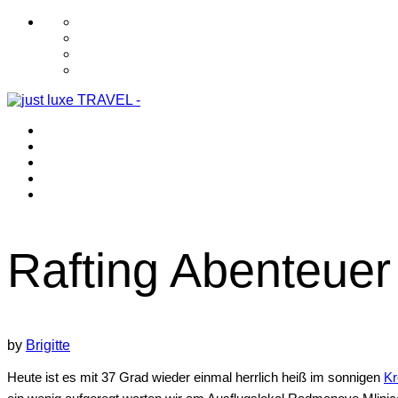
Rafting Abenteuer
by
Brigitte
Heute ist es mit 37 Grad wieder einmal herrlich heiß im sonnigen
Kr