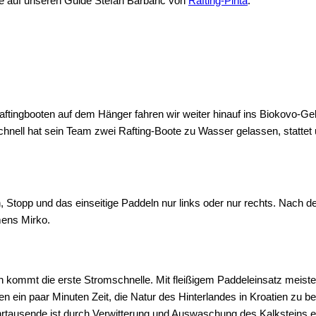
e auf unseren Guide Stefan Barbaric von
Rafting-Pinta
.
ftingbooten auf dem Hänger fahren wir weiter hinauf ins Biokovo-Geb
 Schnell hat sein Team zwei Rafting-Boote zu Wasser gelassen, stat
Stopp und das einseitige Paddeln nur links oder nur rechts. Nach de
mens Mirko.
 kommt die erste Stromschnelle. Mit fleißigem Paddeleinsatz meister
en ein paar Minuten Zeit, die Natur des Hinterlandes in Kroatien zu 
ahrtausende ist durch Verwitterung und Auswaschung des Kalksteins e